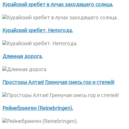
Курайский хребет в лучах заходящего солнца.
Курайский хребет. Непогода.
Длинная дорога.
Просторы Алтая! Гремучая смесь гор и степей!
Рейнебринген (Reinebringen).