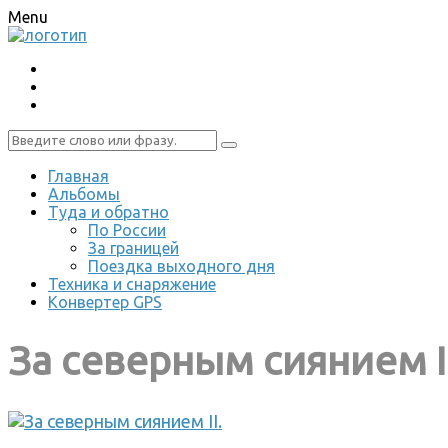
Menu
Главная
Альбомы
Туда и обратно
По России
За границей
Поездка выходного дня
Техника и снаряжение
Конвертер GPS
За северным сиянием I