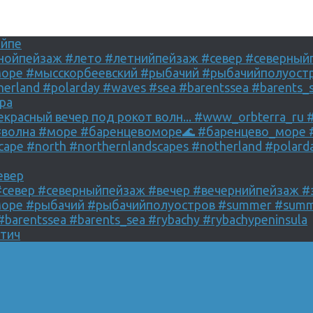
ойпе
ра
евер
стич