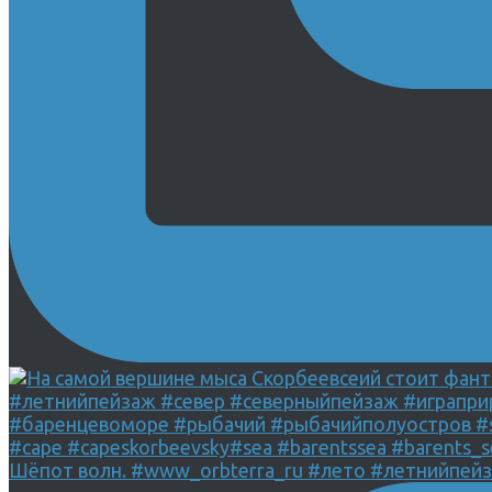
Шёпот волн. #www_orbterra_ru #лето #летнийпей