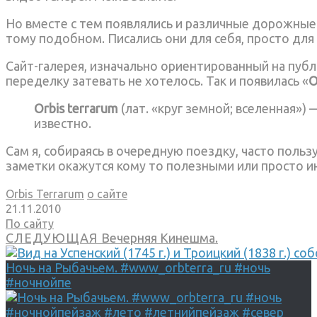
Но вместе с тем появлялись и различные дорожные 
тому подобном. Писались они для себя, просто для
Сайт-галерея, изначально ориентированный на пуб
переделку затевать не хотелось. Так и появилась «
O
Orbis terrarum
(лат. «круг земной; вселенная»)
известно.
Сам я, собираясь в очередную поездку, часто по
заметки окажутся кому то полезными или просто 
Orbis Terrarum
о сайте
21.11.2010
По сайту
СЛЕДУЮЩАЯ
Вечерняя Кинешма.
Ночь на Рыбачьем. #www_orbterra_ru #ночь
#ночнойпе