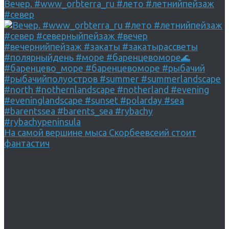
Вечер. #www_orbterra_ru #лето #летнийпейзаж
#север
На самой вершине мыса Скорбеевсеий стоит
фантастич