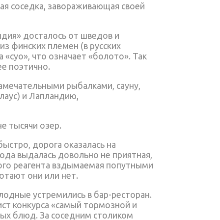
ная соседка, завораживающая своей
дия» досталось от шведов и
з финских племен (в русских
 «суо», что означает «болото». Так
ее поэтично.
замечательными рыбалками, сауну,
лаус) и Лапландию,
не тысячи озер.
быстро, дорога оказалась на
ода выдалась довольно не приятная,
ного реагента вздымаемая попутными
отают они или нет.
олодные устремились в бар-ресторан.
ист конкурса «самый тормозной и
ных блюд. За соседним столиком