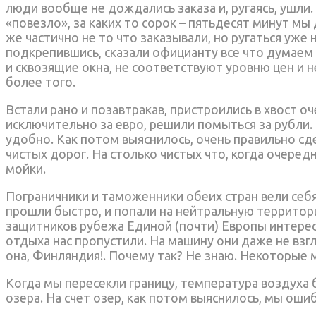
люди вообще не дождались заказа и, ругаясь, ушли.
«повезло», за каких то сорок – пятьдесят минут мы
же частично не то что заказывали, но ругаться уже 
подкрепившись, сказали официанту все что думаем 
и сквозящие окна, не соответствуют уровню цен и н
более того.
Встали рано и позавтракав, пристроились в хвост о
исключительно за евро, решили помыться за рубли.
удобно. Как потом выяснилось, очень правильно сде
чистых дорог. На столько чистых что, когда очеред
мойки.
Пограничники и таможенники обеих стран вели себ
прошли быстро, и попали на нейтральную территор
защитников рубежа Единой (почти) Европы интерес
отдыха нас пропустили. На машину они даже не взг
она, Финляндия!. Почему так? Не знаю. Некоторые 
Когда мы пересекли границу, температура воздуха 
озера. На счет озер, как потом выяснилось, мы ош