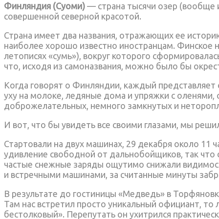
Финляндия (Суоми)
— страна тысячи озер (вообще 
совершенной северной красотой.
Страна имеет два названия, отражающих ее истори
наиболее хорошо известно иностранцам. Финское н
летописях «сумь»), вокруг которого сформировалась
что, исходя из самоназвания, можно было бы окрес
Когда говорят о Финляндии, каждый представляет се
уху на молоке, ледяные дома и упряжки с оленями,
доброжелательных, немного замкнутых и нетороп
И вот, что бы увидеть все своими глазами, мы реши
Стартовали на двух машинах, 29 декабря около 11 ч
удивление свободной от дальнобойщиков, так что 
частые снежные заряды ощутимо снижали видимост
и встречными машинами, за считанные минуты забр
В результате до гостиницы «Медведь» в Торфяновке
Там нас встретил просто уникальный официант, то 
бестолковый». Перепутать он ухитрился практическ