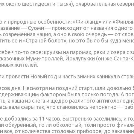
их около шестидесяти тысяч), очаровательная север
ю и природные особенности: «Финланд» или «Финлян
азвание — Суоми — происходит от названия одного и
 современная нация, а оно в свою очередь — от слова
тить ее и «Страной болот», но это было бы куда мен
бе что-то свое: круизы на паромах, реки и озера с 
 сказочных Муми-троллей, Йоулупукки (он же Санта-К
ливых жителей.
ли провести Новый год и часть зимних каникул в стра
асов дня. Несмотря на поздний старт, шли довольно 
сдерживающим фактором была только погода. А пог
ь, а каша из снега и щедро разлитого антигололед
асывала фары так, что становилось непонятно — раб
 добрались за 11 часов. Быстренько заселились, и г
ли обкуренный, то ли обколотый, толи просто финал
и все, от количества столовых приборов, до заказан