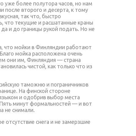
го уже более полутора часов, но нам
и после второго и десерта, к тому
вкусная, так что, быстро
ть, что текущие и расшатанные краны
да и до границы рукой подать. Но не
ив, что мойки в Финляндии работают
 Благо мойка расположена очень
чем они им, Финляндия — страна
ановилась чистой, как только что из
ссийскую таможню и пограничников
ранице. На финской стороне
 языком и одобрив выбор места
. Пять минут формальностей — и вот
а не снимали.
е отсутствие снега и не замерзшие