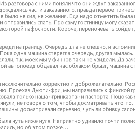
 Из разговора с ними поняли что они ждут заказанно
 дождались части заказанного, правда первое принесл
не было не сил, не желания. Еда надо отметить была 
и отправились спать. Про саму гостиницу могу сказа
екоторой пафосности. Короче, переночевать сойдет, 
череди на границу. Очередь шла не спешно, и вспомн
 Пока одна машина стерегла очередь, другая мылась.
лали, т.к. моек мы у финнов так и не увидели. Да за
ной автопоезд обдавал нас облаком брызг, машина ст
я исключительно корректно и доброжелательно. Ро
ию. Проехав Дьюти-фри, мы направились к финской г
овала только наша «гринкарта» и паспорта. Поцокав
лянули, не говоря о том, чтобы досматривать что-то
машины досматривали серьезно, чуть ли обивку салон
была чуть ниже нуля. Неприятно удивило почти полно
ибались, но об этом позже…