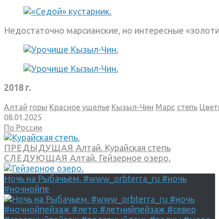
Недостаточно марсианские, но интересные «золотис
2018 г.
Алтай
горы
Красное ущелье
Кызыл-Чин
Марс
степь
Цвет
08.01.2025
По России
ПРЕДЫДУЩАЯ
Алтай. Курайская степь
СЛЕДУЮЩАЯ
Алтай. Гейзерное озеро.
Ночь на Рыбачьем. #www_orbterra_ru #ночь
#ночнойпе